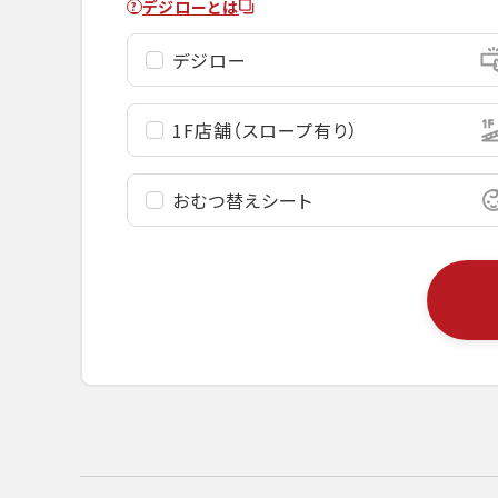
デジローとは
デジロー
1F店舗
（スロープ有り）
おむつ替え
シート