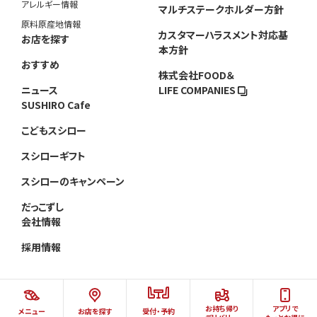
アレルギー情報
マルチステークホルダー方針
原料原産地情報
カスタマーハラスメント対応基
お店を探す
本方針
おすすめ
株式会社FOOD＆
ニュース
LIFE COMPANIES
SUSHIRO Cafe
こどもスシロー
スシローギフト
スシローのキャンペーン
だっこずし
会社情報
採用情報
お持ち帰り
アプリで
メニュー
お店を探す
受付・予約
©AKINDO SUSHIRO CO.,LTD.ALL RIGHTS RESERVED.