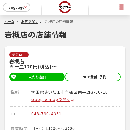
language
ホーム
お店を探す
岩槻店の店舗情報
岩槻店の店舗情報
デジロー
岩槻店
※一皿120円(税込)～
友だち追加
LINEで受付・予約
住所
埼玉県さいたま市岩槻区南平野3-26-10
Google mapで開く
TEL
048-790-4351
営業時間
月～金 11：00～23：00