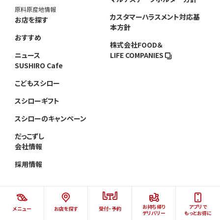
原料原産地情報
カスタマーハラスメント対応基
お店を探す
本方針
おすすめ
株式会社FOOD＆
ニュース
LIFE COMPANIES
SUSHIRO Cafe
こどもスシロー
スシローギフト
スシローのキャンペーン
だっこずし
会社情報
採用情報
お持ち帰り
アプリで
メニュー
お店を探す
受付・予約
©AKINDO SUSHIRO CO.,LTD.ALL RIGHTS RESERVED.
デリバリー
もっとお得に