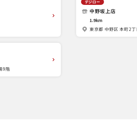
デジロー
中野坂上店
1.9km
F
東京都 中野区 本町2丁
場9階