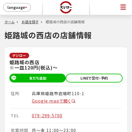
language
ホーム
お店を探す
姫路城の西店の店舗情報
姫路城の西店の店舗情報
デジロー
姫路城の西店
※一皿120円(税込)～
友だち追加
LINEで受付・予約
住所
兵庫県姫路市岩端町110-1
Google mapで開く
TEL
079-299-5700
営業時間
月～金 11：00～23：00