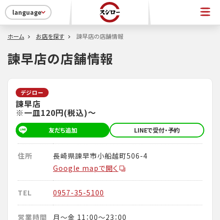
language
ホーム
お店を探す
諫早店の店舗情報
諫早店の店舗情報
デジロー
諫早店
※一皿120円(税込)～
友だち追加
LINEで受付・予約
住所
長崎県諫早市小船越町506-4
Google mapで開く
TEL
0957-35-5100
営業時間
月～金 11：00～23：00