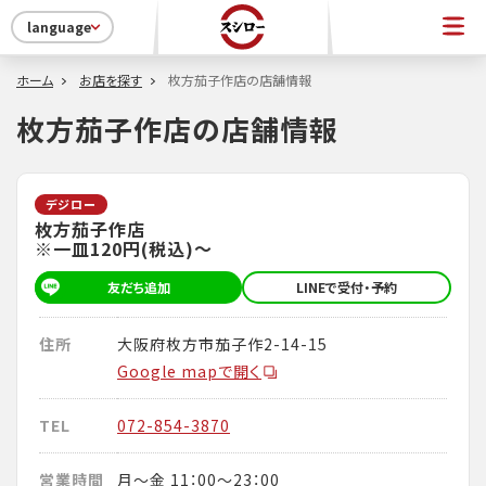
language
ホーム
お店を探す
枚方茄子作店の店舗情報
枚方茄子作店の店舗情報
デジロー
枚方茄子作店
※一皿120円(税込)～
友だち追加
LINEで受付・予約
住所
大阪府枚方市茄子作2-14-15
Google mapで開く
TEL
072-854-3870
営業時間
月～金 11：00～23：00