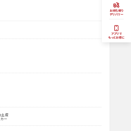
お持ち帰り
デリバリー
アプリで
もっとお得に
動土産
ッカー