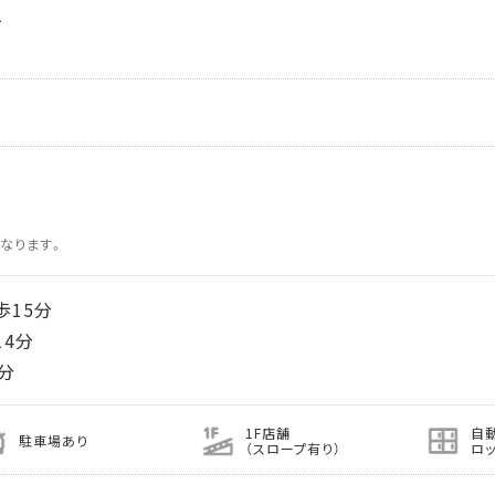
1
なります。
15分
4分
分
1F店舗
自
駐車場あり
（スロープ有り）
ロ