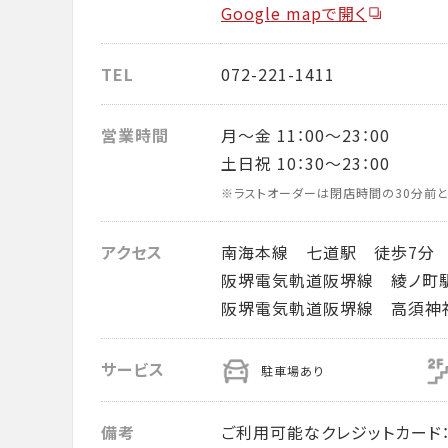
Google mapで開く
TEL
072-221-1411
営業時間
月～金 11：00～23：00
土日祝 10：30～23：00
※ラストオーダーは閉店時間の30分前と
アクセス
南海本線 七道駅 徒歩7分
阪堺電気軌道阪堺線 綾ノ町
阪堺電気軌道阪堺線 高須神
サービス
駐車場あり
備考
ご利用可能なクレジットカード： VISA・