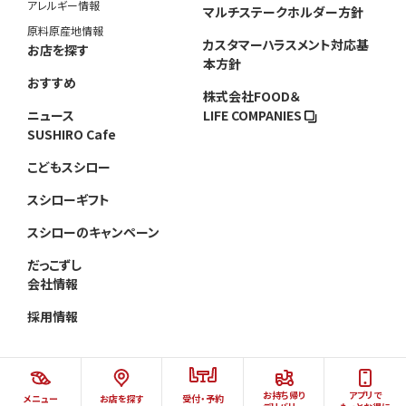
アレルギー情報
マルチステークホルダー方針
原料原産地情報
カスタマーハラスメント対応基
お店を探す
本方針
おすすめ
株式会社FOOD＆
ニュース
LIFE COMPANIES
SUSHIRO Cafe
こどもスシロー
スシローギフト
スシローのキャンペーン
だっこずし
会社情報
採用情報
お持ち帰り
アプリで
メニュー
お店を探す
受付・予約
©AKINDO SUSHIRO CO.,LTD.ALL RIGHTS RESERVED.