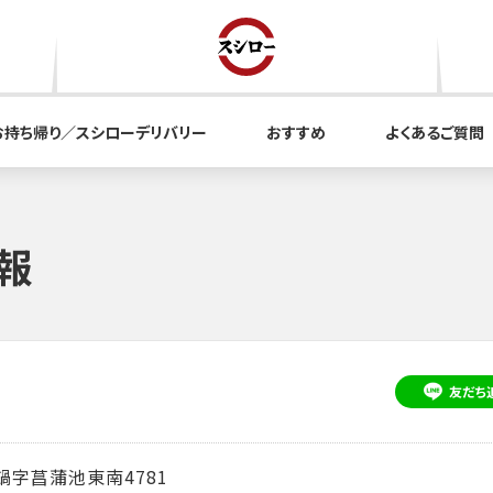
お持ち帰り／スシローデリバリー
おすすめ
よくあるご質問
報
友だち
字菖蒲池東南4781