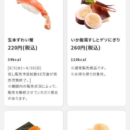
生本ずわい蟹
いか飯風すしとゲソにぎり
220円(税込)
260円(税込)
39kcal
110kcal
[8/5(水)～8/30(日)
※通常販売商品です。
但し販売予定総数68万食が完
※お持ち帰り対象外。
売次第終了。]
※期間内の販売状況によって、
販売を継続させていただく場合
があります。