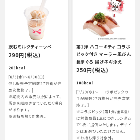
飲むミルクティーッペ
第1弾 ハローキティ コラボ
290円(税込)
ピック付き マーラー風びん
長まぐろ 揚げネギ添え
203kcal
250円(税込)
[8/5(水)～8/30(日)
108kcal
但し販売予定総数27万食が完
売次第終了。]
[7/29(水)～ コラボピックの
※期間内の販売状況によって、
手配総数27万枚分が完売次第
販売を継続させていただく場合
終了。］
があります。
※コラボピック（第1弾/全8種）
※お持ち帰り対象外。
は対象商品1点につき、ランダム
で1枚ご提供いたします。デザイ
ンはお選びいただけません。
※お持ち帰り対象外。