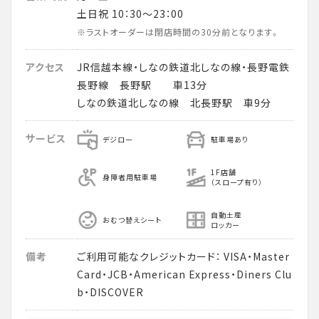
土日祝 10：30～23：00
※ラストオーダーは閉店時間の30分前となります。
アクセス
JR信越本線・しなの鉄道北しなの線・長野電鉄
長野線 長野駅 車13分
しなの鉄道北しなの線 北長野駅 車9分
サービス
デジロー
駐車場あり
1F店舗
身障者用駐車場
（スロープ有り）
自動土産
おむつ替えシート
ロッカー
備考
ご利用可能なクレジットカード： VISA・Master
Card・JCB・American Express・Diners Clu
b・DISCOVER