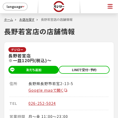
language
ホーム
お店を探す
長野若宮店の店舗情報
長野若宮店の店舗情報
デジロー
長野若宮店
※一皿120円(税込)～
友だち追加
LINEで受付・予約
住所
長野県長野市若宮2-13-5
Google mapで開く
TEL
026-252-5024
営業時間
月～金 11：00～23：00