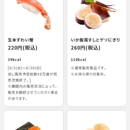
生本ずわい蟹
いか飯風すしとゲソにぎり
220円(税込)
260円(税込)
39kcal
110kcal
[8/5(水)～8/30(日)
※通常販売商品です。
但し販売予定総数68万食が完
※お持ち帰り対象外。
売次第終了。]
※期間内の販売状況によって、
販売を継続させていただく場合
があります。