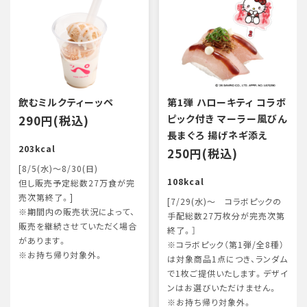
飲むミルクティーッペ
第1弾 ハローキティ コラボ
290円(税込)
ピック付き マーラー風びん
長まぐろ 揚げネギ添え
203kcal
250円(税込)
[8/5(水)～8/30(日)
108kcal
但し販売予定総数27万食が完
売次第終了。]
[7/29(水)～ コラボピックの
※期間内の販売状況によって、
手配総数27万枚分が完売次第
販売を継続させていただく場合
終了。］
があります。
※コラボピック（第1弾/全8種）
※お持ち帰り対象外。
は対象商品1点につき、ランダム
で1枚ご提供いたします。デザイ
ンはお選びいただけません。
※お持ち帰り対象外。