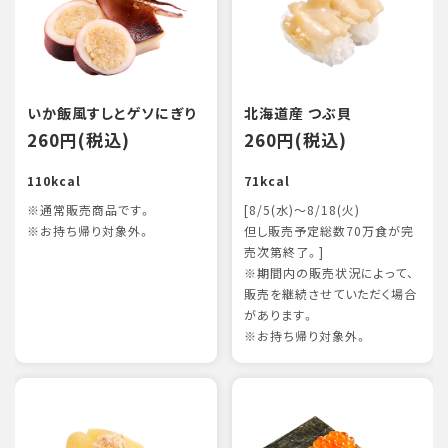
いか飯風すしとゲソにぎり
北海道産 つぶ貝
260円(税込)
260円(税込)
110kcal
71kcal
※通常販売商品です。
[8/5(水)～8/18(火)
※お持ち帰り対象外。
但し販売予定総数70万食が完
売次第終了。]
※期間内の販売状況によって、
販売を継続させていただく場合
があります。
※お持ち帰り対象外。