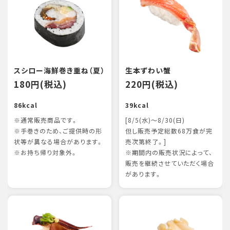
スシロー海鮮巻き重ね（夏）
生本ずわい蟹
180円(税込)
220円(税込)
86kcal
39kcal
※通常販売商品です。
[8/5(水)～8/30(日)
※手巻きのため、ご提供時の形
但し販売予定総数68万食が完
状等が異なる場合があります。
売次第終了。]
※お持ち帰り対象外。
※期間内の販売状況によって、
販売を継続させていただく場合
があります。