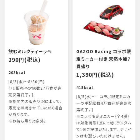
飲むミルクティーッペ
GAZOO Racing コラボ限
290円(税込)
定ミニカー付き 天然本鮪7
貫盛り
203kcal
1,390円(税込)
[8/5(水)～8/30(日)
415kcal
但し販売予定総数27万食が完
売次第終了。]
[8/5(水)～ コラボ限定ミニカ
※期間内の販売状況によって、
ーの手配総数4万個分が完売次
販売を継続させていただく場合
第終了。]
があります。
※コラボ限定ミニカー（全4種）
※お持ち帰り対象外。
は対象商品1点につき、ランダム
で1個ご提供いたします。デザイ
ンはお選びいただけません。