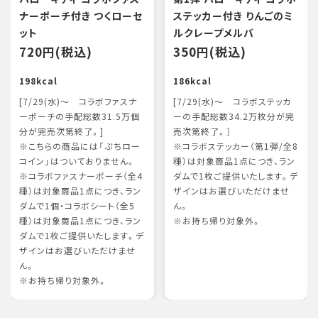
ナーポーチ付き つくローセ
ステッカー付き りんごのミ
ット
ルクレープメルバ
720円(税込)
350円(税込)
198kcal
186kcal
[7/29(水)～ コラボファスナ
[7/29(水)～ コラボステッカ
ーポーチの手配総数31.5万個
ーの手配総数34.2万枚分が完
分が完売次第終了。]
売次第終了。］
※こちらの商品には「ぷちロー
※コラボステッカー（第1弾/全8
コイン」はついておりません。
種）は対象商品1点につき、ラン
※コラボファスナーポーチ（全4
ダムで1枚ご提供いたします。デ
種）は対象商品1点につき、ラン
ザインはお選びいただけませ
ダムで1個・コラボシート（全5
ん。
種）は対象商品1点につき、ラン
※お持ち帰り対象外。
ダムで1枚ご提供いたします。デ
ザインはお選びいただけませ
ん。
※お持ち帰り対象外。