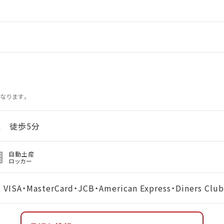
なります。
 徒歩5分
自動土産
ロッカー
MasterCard・JCB・American Express・Diners Club