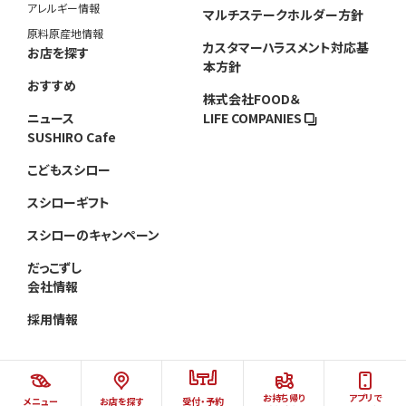
アレルギー情報
マルチステークホルダー方針
原料原産地情報
カスタマーハラスメント対応基
お店を探す
本方針
おすすめ
株式会社FOOD＆
ニュース
LIFE COMPANIES
SUSHIRO Cafe
こどもスシロー
スシローギフト
スシローのキャンペーン
だっこずし
会社情報
採用情報
お持ち帰り
アプリで
メニュー
お店を探す
受付・予約
©AKINDO SUSHIRO CO.,LTD.ALL RIGHTS RESERVED.