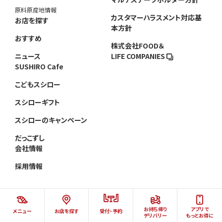
原料原産地情報
カスタマーハラスメント対応基
お店を探す
本方針
おすすめ
株式会社FOOD＆
ニュース
LIFE COMPANIES
SUSHIRO Cafe
こどもスシロー
スシローギフト
スシローのキャンペーン
だっこずし
会社情報
採用情報
お持ち帰り
アプリで
メニュー
お店を探す
受付・予約
©AKINDO SUSHIRO CO.,LTD.ALL RIGHTS RESERVED.
デリバリー
もっとお得に