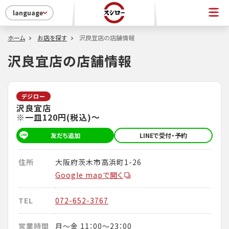
language
ホーム
お店を探す
沢良宜店の店舗情報
沢良宜店の店舗情報
デジロー
沢良宜店
※一皿120円(税込)～
友だち追加
LINEで受付・予約
住所
大阪府茨木市高浜町1-26
Google mapで開く
TEL
072-652-3767
営業時間
月～金 11：00～23：00