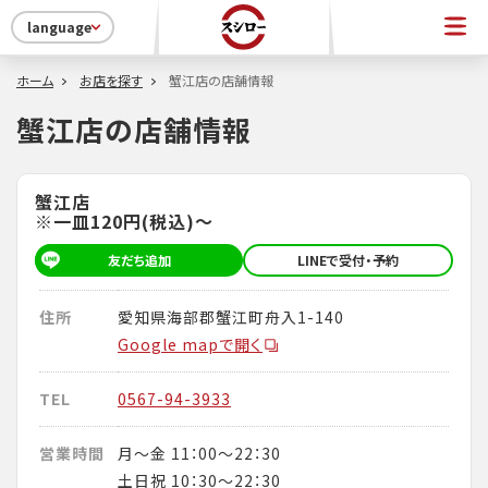
language
ホーム
お店を探す
蟹江店の店舗情報
蟹江店の店舗情報
蟹江店
※一皿120円(税込)～
友だち追加
LINEで受付・予約
住所
愛知県海部郡蟹江町舟入1-140
Google mapで開く
TEL
0567-94-3933
営業時間
月～金 11：00～22：30
土日祝 10：30～22：30