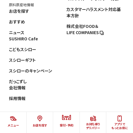
原料原産地情報
カスタマーハラスメント対応基
お店を探す
本方針
おすすめ
株式会社FOOD＆
ニュース
LIFE COMPANIES
SUSHIRO Cafe
こどもスシロー
スシローギフト
スシローのキャンペーン
だっこずし
会社情報
採用情報
お持ち帰り
アプリで
メニュー
お店を探す
受付・予約
©AKINDO SUSHIRO CO.,LTD.ALL RIGHTS RESERVED.
デリバリー
もっとお得に