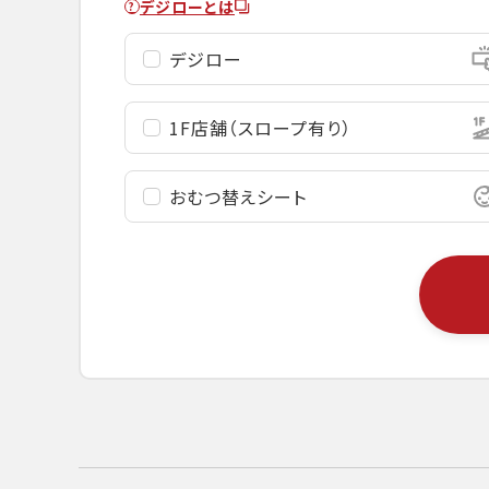
デジローとは
デジロー
1F店舗
（スロープ有り）
おむつ替え
シート